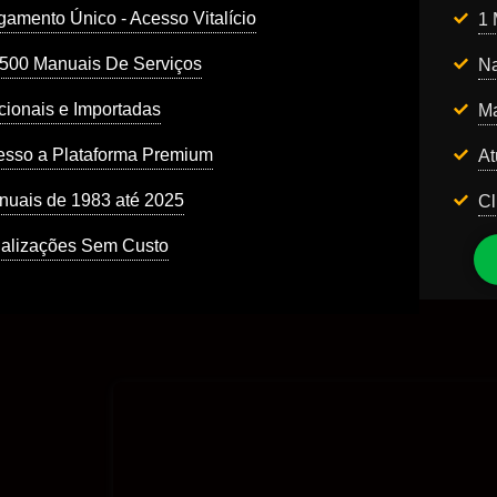
amento Único - Acesso Vitalício
1 
1500 Manuais De Serviços
Na
ionais e Importadas
Ma
esso a Plataforma Premium
At
nuais de 1983 até 2025
Cl
ualizações Sem Custo