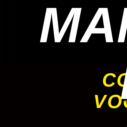
MA
C
VO