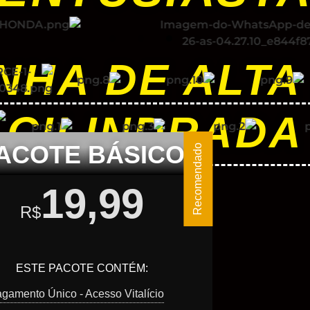
NHA DE ALTA
CILINDRADA
ACOTE BÁSICO
Recomendado
19,99
R$
ESTE PACOTE CONTÉM:
gamento Único - Acesso Vitalício