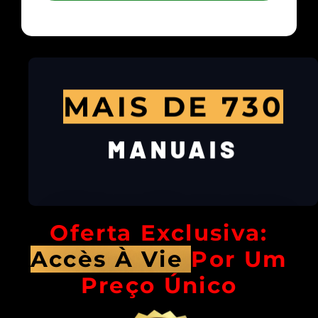
MAIS DE 730
MODELOS
MARCAS E
MANUAIS
DIVERSAS
Oferta Exclusiva:
Accès À Vie
Por Um
Preço Único